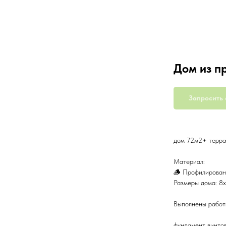
Дом из п
Запросить 
дом 72м2+ терра
Материал:
🪵 Профилирован
Размеры дома: 8х
Выполнены работ
фундамент винто