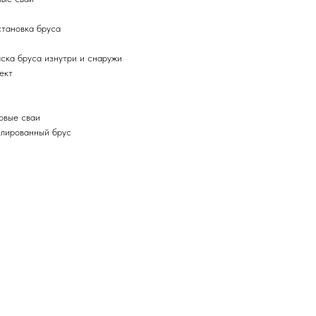
становка бруса
ска бруса изнутри и снаружи
ект
овые сваи
лированный брус