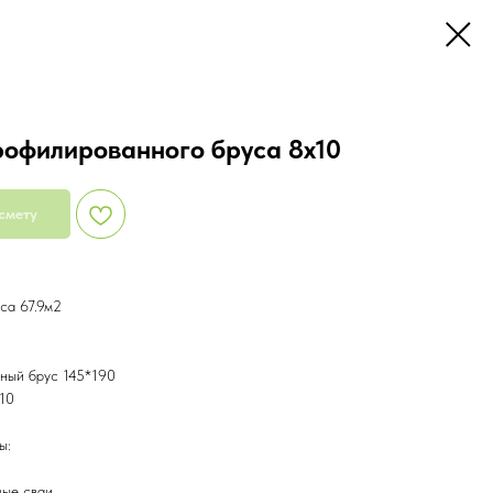
рофилированного бруса 8х10
смету
са 67.9м2
ный брус 145*190
10
ы:
вые сваи