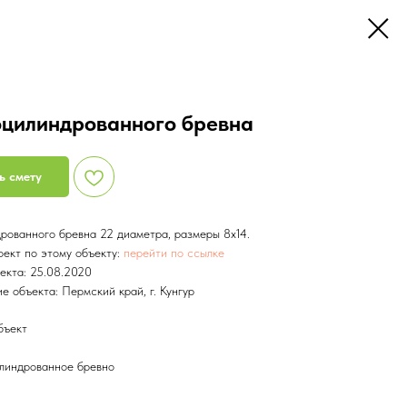
оцилиндрованного бревна
ь смету
рованного бревна 22 диаметра, размеры 8х14.
ект по этому объекту:
перейти по ссылке
екта: 25.08.2020
 объекта: Пермский край, г. Кунгур
бъект
линдрованное бревно