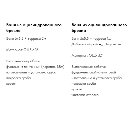
Баня из оцилиндрованного
Баня из оцилиндрованного
бревна
бревна
Баня 6х6,5 + терраса 2м
Баня 5х5,5 + терраса 1м
Добринский район, д. Боровково
Материал: ОЦБ d26
Материал: ОЦБ d24
Выполненные работы:
фундамент ленточный (перепад 1,8м)
Выполненные работы:
изготовление и установка сруба
фундамент свайно-винтовой
покраска сруба
изготовление и установка сруба
кровля
покраска сруба
кровля
чистовая отделка