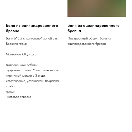
Баня из оцилиндрованного
Баня из оцилиндрованного
бревна
бревна
Баня 6*8,5 с мангальной зоной в п.
Построенный объект, баня из
Верхняя Курья
оцилиндрованного бревна
Материал: ОЦБ д20
Выполненные работы:
фундамент плита 25мм с цоколем из
кирпичной кладки в 3 ряда
изготовление, установка и покраска
сруба
кровля
чистовая отделка