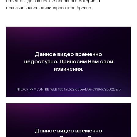
объектов где в качестве основного материала
использовалось оцилиндрованное бревно.